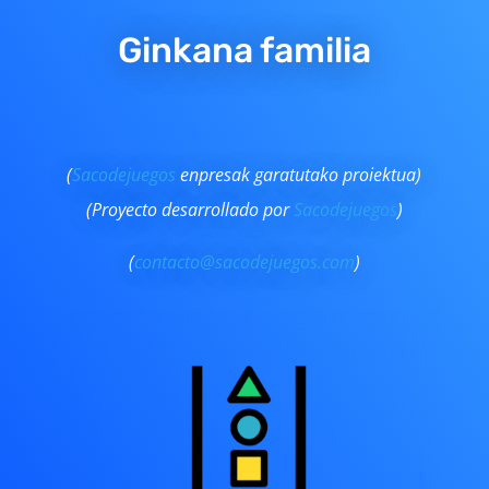
Ginkana familia
(
Sacodejuegos
enpresak garatutako proiektua)
(
Proyecto desarrollado por
Sacodejuegos
)
(
contacto@sacodejuegos.com
)