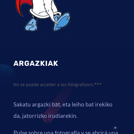
ARGAZKIAK
No se puede acceder a las fotografíasrs.***
Sakatu argazki bat, eta leiho bat irekiko
da, jatorrizko irudiarekin.
Pulse sobre una fotografía y se abrirá una